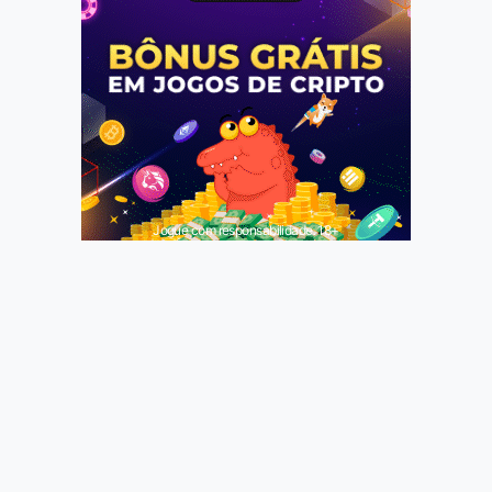
Jogue com responsabilidade. 18+