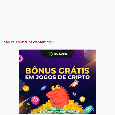
São Paulo lineups on Starting11
Jogue com responsabilidade. 18+