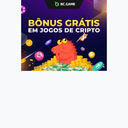
Jogue com responsabilidade. 18+