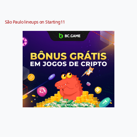
São Paulo lineups on Starting11
Jogue com responsabilidade. 18+