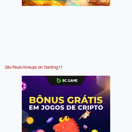
São Paulo lineups on Starting11