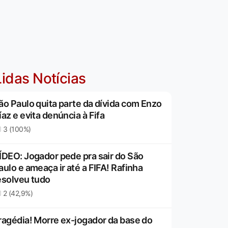
idas Notícias
ão Paulo quita parte da dívida com Enzo
íaz e evita denúncia à Fifa
3 (100%)
ÍDEO: Jogador pede pra sair do São
aulo e ameaça ir até a FIFA! Rafinha
esolveu tudo
2 (42,9%)
ragédia! Morre ex-jogador da base do