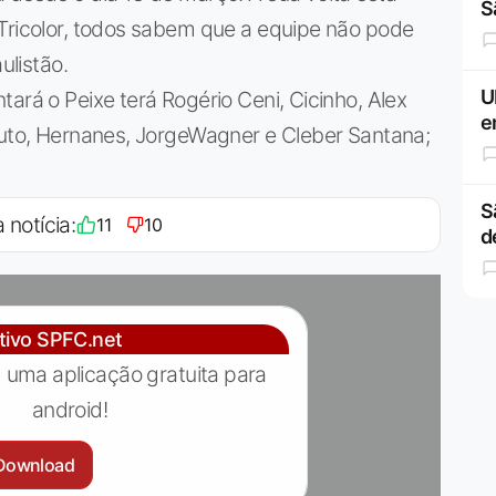
S
 Tricolor, todos sabem que a equipe não pode
ulistão.
U
ará o Peixe terá Rogério Ceni, Cicinho, Alex
e
outo, Hernanes, JorgeWagner e Cleber Santana;
S
 notícia:
11
10
d
ativo SPFC.net
 uma aplicação gratuita para
android!
Download