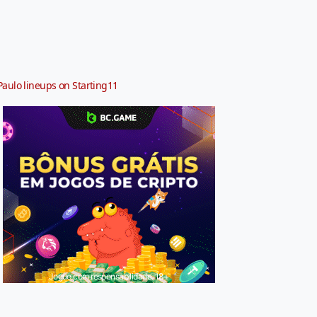
Paulo lineups on Starting11
Jogue com responsabilidade. 18+