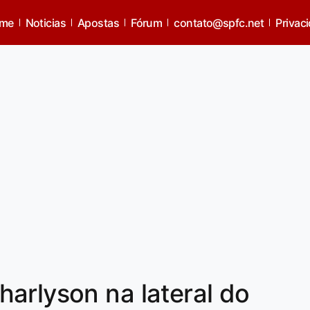
me
Noticias
Apostas
Fórum
contato@spfc.net
Privac
arlyson na lateral do