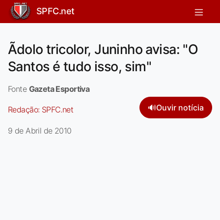
SPFC.net
Ãdolo tricolor, Juninho avisa: "O
Santos é tudo isso, sim"
Fonte
Gazeta Esportiva
🔊
Ouvir notícia
Redação:
SPFC.net
9 de Abril de 2010