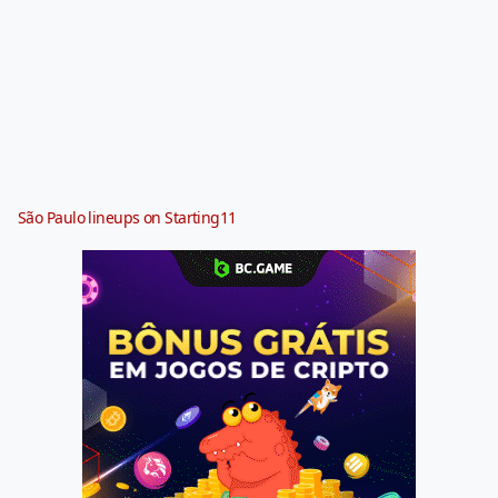
São Paulo lineups on Starting11