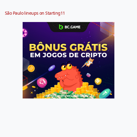
São Paulo lineups on Starting11
Jogue com responsabilidade. 18+