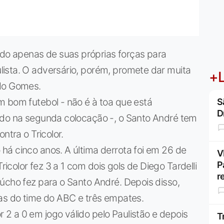
o apenas de suas próprias forças para
ista. O adversário, porém, promete dar muita
+L
rdo Gomes.
m bom futebol - não é à toa que está
S
D
ido na segunda colocação -, o Santo André tem
ntra o Tricolor.
há cinco anos. A última derrota foi em 26 de
V
P
color fez 3 a 1 com dois gols de Diego Tardelli
r
úcho fez para o Santo André. Depois disso,
ias do time do ABC e três empates.
2 a 0 em jogo válido pelo Paulistão e depois
T