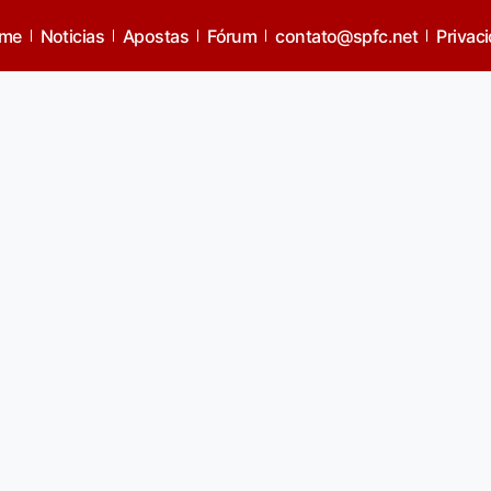
me
Noticias
Apostas
Fórum
contato@spfc.net
Privac