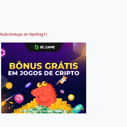
Paulo lineups on Starting11
Jogue com responsabilidade. 18+