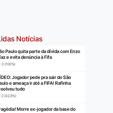
idas Notícias
ão Paulo quita parte da dívida com Enzo
íaz e evita denúncia à Fifa
3 (100%)
ÍDEO: Jogador pede pra sair do São
aulo e ameaça ir até a FIFA! Rafinha
esolveu tudo
2 (42,9%)
ragédia! Morre ex-jogador da base do