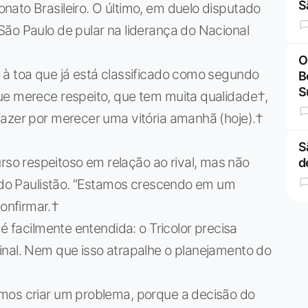
S
ato Brasileiro. O último, em duelo disputado
ão Paulo de pular na liderança do Nacional
O
 à toa que já está classificado como segundo
B
S
ue merece respeito, que tem muita qualidade†,
azer por merecer uma vitória amanhã (hoje).†
S
o respeitoso em relação ao rival, mas não
d
l do Paulistão. “Estamos crescendo em um
nfirmar.†
é facilmente entendida: o Tricolor precisa
inal. Nem que isso atrapalhe o planejamento do
mos criar um problema, porque a decisão do