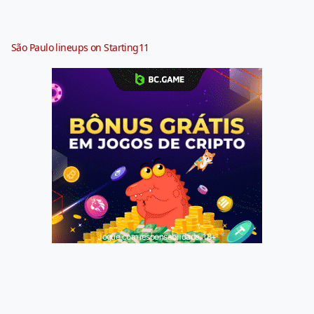
São Paulo lineups on Starting11
Jogue com responsabilidade. 18+