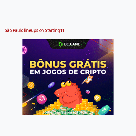
São Paulo lineups on Starting11
Jogue com responsabilidade. 18+