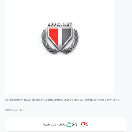
Óculos servem para não deixar os olhos expostos a luz do laser. Belletti deve ser o primeiro a
deixar o REFFIS
20
5
Avalie esta notícia: