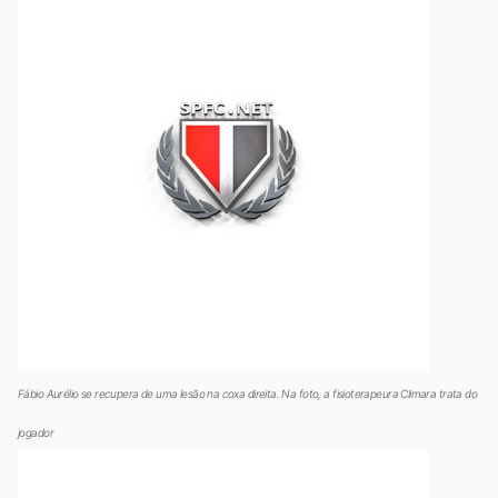
Fábio Aurélio se recupera de uma lesão na coxa direita. Na foto, a fisioterapeura Cilmara trata do
jogador