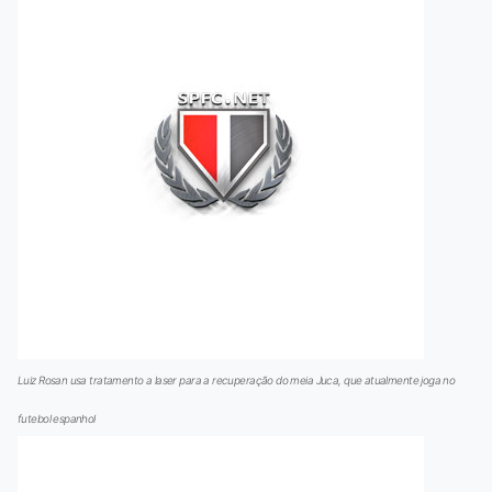
Luiz Rosan usa tratamento a laser para a recuperação do meia Juca, que atualmente joga no
futebol espanhol