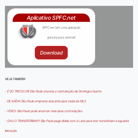
Aplicativo SPFC.net
SPFC.net tem uma aplicação
gratuita para android!
Download
VEJA TAMBÉM
-
É DO TRICOLOR! São Paulo anuncia a contratação de Domingos Duarte
-
DE SAÍDA! São Paulo empresta atacante para clube da MLS
-
VÍDEO: São Paulo pode anunciar mais duas contratações
-
CAIU O TRANSFERBAN?! São Paulo paga dívida com a Lazio para tirar transferban e aguarda
liberação