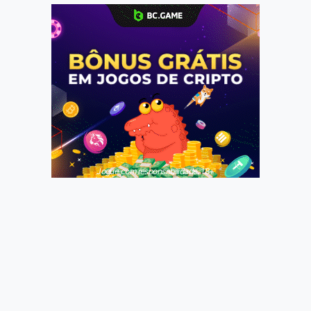
Jogue com responsabilidade. 18+