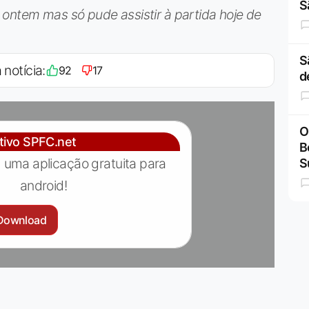
S
ontem mas só pude assistir à partida hoje de
S
 notícia:
92
17
d
O
ativo SPFC.net
B
 uma aplicação gratuita para
S
android!
Download