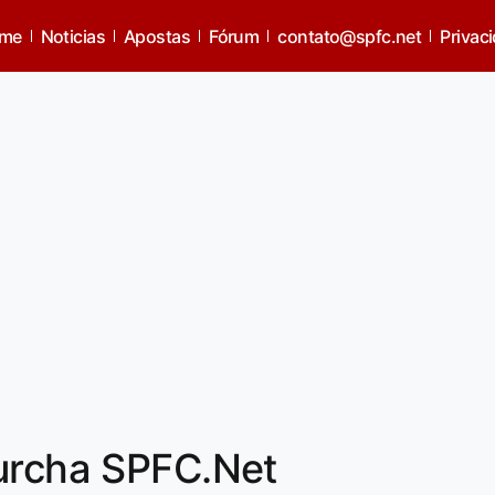
me
Noticias
Apostas
Fórum
contato@spfc.net
Privac
Murcha SPFC.Net