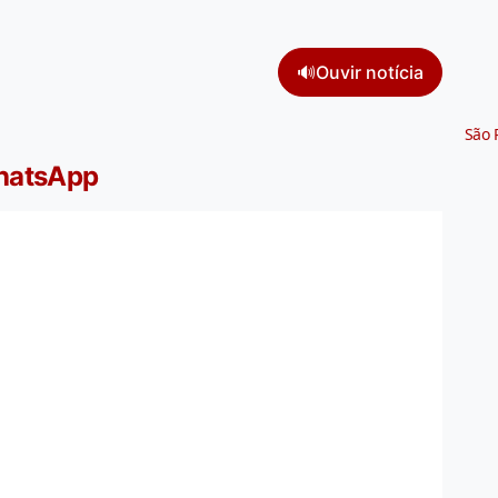
🔊
Ouvir notícia
São 
WhatsApp