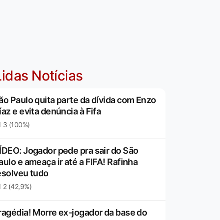
idas Notícias
ão Paulo quita parte da dívida com Enzo
íaz e evita denúncia à Fifa
3 (100%)
ÍDEO: Jogador pede pra sair do São
aulo e ameaça ir até a FIFA! Rafinha
esolveu tudo
2 (42,9%)
ragédia! Morre ex-jogador da base do