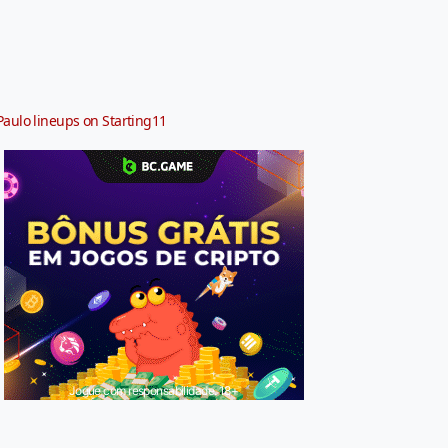
Paulo lineups on Starting11
Jogue com responsabilidade. 18+