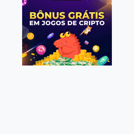
Jogue com responsabilidade. 18+