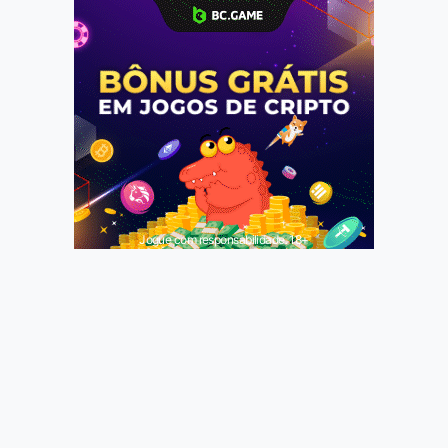
Jogue com responsabilidade. 18+