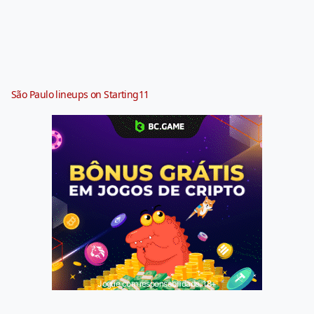
São Paulo lineups on Starting11
Jogue com responsabilidade. 18+