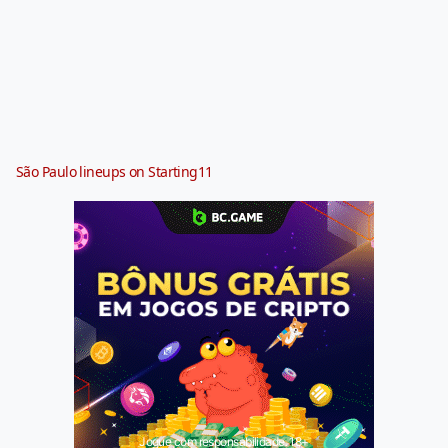
São Paulo lineups on Starting11
Jogue com responsabilidade. 18+