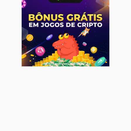
Jogue com responsabilidade. 18+