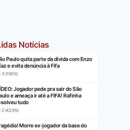
idas Notícias
ão Paulo quita parte da dívida com Enzo
íaz e evita denúncia à Fifa
3 (100%)
ÍDEO: Jogador pede pra sair do São
aulo e ameaça ir até a FIFA! Rafinha
esolveu tudo
2 (42,9%)
ragédia! Morre ex-jogador da base do