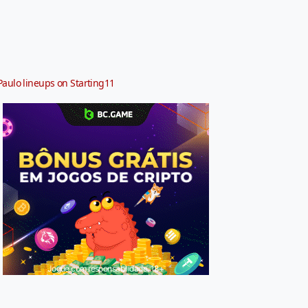
Paulo lineups on Starting11
Jogue com responsabilidade. 18+