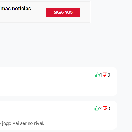
1
0
2
0
ogo vai ser no rival.