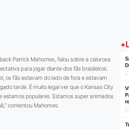
+L
S
back Patrick Mahomes, falou sobre a calorosa
D
tativa para jogar diante dos fãs brasileiros.
vel, os fãs estavam do lado de fora e estavam
ado tarde. É muito legal ver que o Kansas City
V
P
que estamos populares. Estamos super animados
r
nhã,” comentou Mahomes.
T