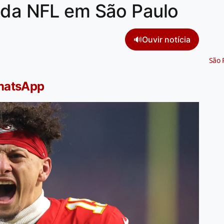
o da NFL em São Paulo
🔊
Ouvir notícia
São 
WhatsApp