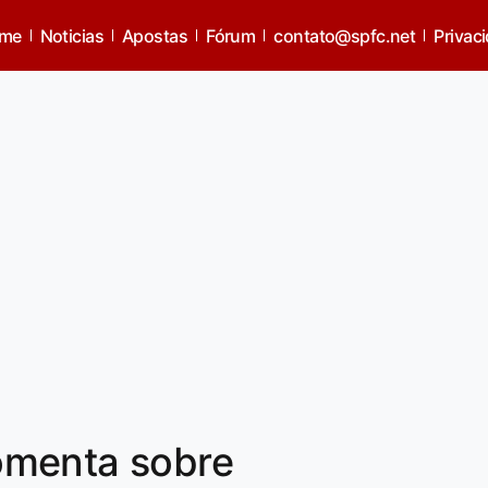
me
Noticias
Apostas
Fórum
contato@spfc.net
Privac
omenta sobre