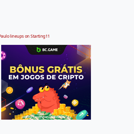
Paulo lineups on Starting11
Jogue com responsabilidade. 18+