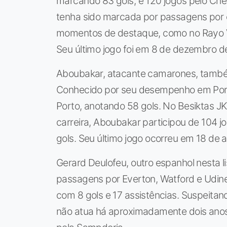
marcando 83 gols, e 120 jogos pelo Chel
tenha sido marcada por passagens por
momentos de destaque, como no Rayo Va
Seu último jogo foi em 8 de dezembro de
Aboubakar, atacante camarones, també
Conhecido por seu desempenho em Portug
Porto, anotando 58 gols. No Besiktas JK
carreira, Aboubakar participou de 104 
gols. Seu último jogo ocorreu em 18 de 
Gerard Deulofeu, outro espanhol nesta 
passagens por Everton, Watford e Udine
com 8 gols e 17 assistências. Suspeitan
não atua há aproximadamente dois anos.