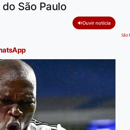
 do São Paulo
🔊
Ouvir notícia
São 
WhatsApp