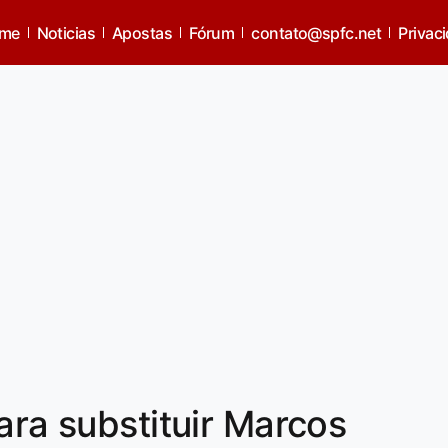
me
Noticias
Apostas
Fórum
contato@spfc.net
Privac
ara substituir Marcos