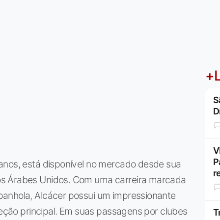
+L
S
D
V
P
anos, está disponível no mercado desde sua
r
os Árabes Unidos. Com uma carreira marcada
panhola, Alcácer possui um impressionante
eleção principal. Em suas passagens por clubes
T