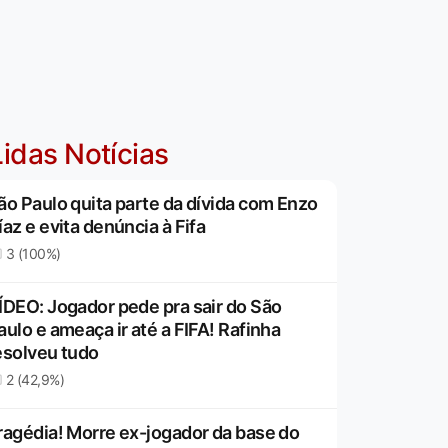
idas Notícias
ão Paulo quita parte da dívida com Enzo
íaz e evita denúncia à Fifa
3 (100%)
ÍDEO: Jogador pede pra sair do São
aulo e ameaça ir até a FIFA! Rafinha
esolveu tudo
2 (42,9%)
ragédia! Morre ex-jogador da base do