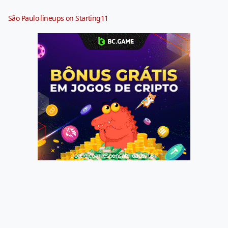
São Paulo lineups on Starting11
Jogue com responsabilidade. 18+