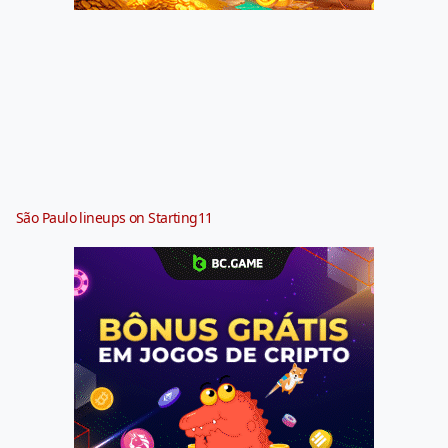
São Paulo lineups on Starting11