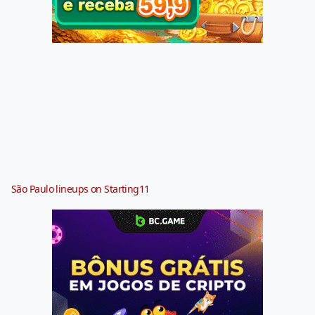
São Paulo lineups on Starting11