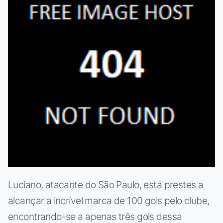
Luciano, atacante do São Paulo, está prestes a
alcançar a incrível marca de 100 gols pelo clube,
encontrando-se a apenas três gols dessa