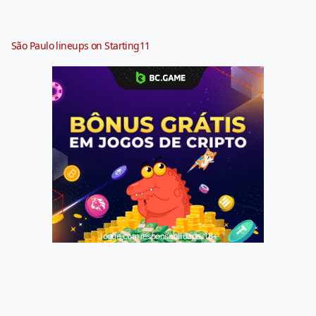
São Paulo lineups on Starting11
Jogue com responsabilidade. 18+