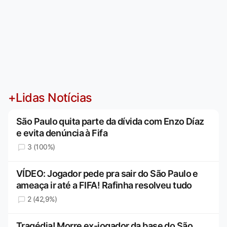
+Lidas Notícias
São Paulo quita parte da dívida com Enzo Díaz
e evita denúncia à Fifa
3 (100%)
VÍDEO: Jogador pede pra sair do São Paulo e
ameaça ir até a FIFA! Rafinha resolveu tudo
2 (42,9%)
Tragédia! Morre ex-jogador da base do São