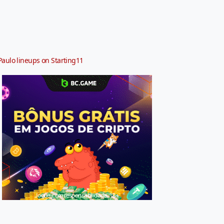
Paulo lineups on Starting11
Jogue com responsabilidade. 18+