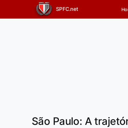
SPFC.net
Ho
São Paulo: A trajetó