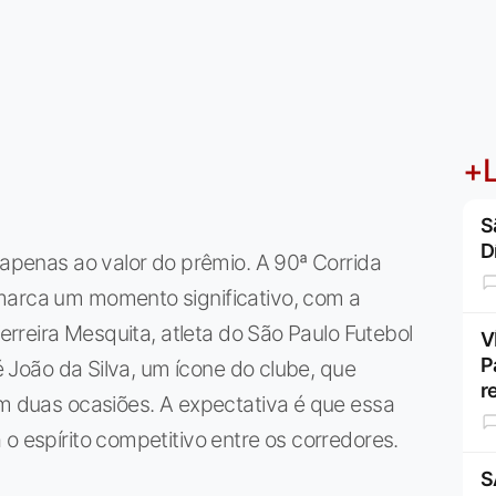
+L
S
D
 apenas ao valor do prêmio. A 90ª Corrida
marca um momento significativo, com a
Ferreira Mesquita, atleta do São Paulo Futebol
V
P
sé João da Silva, um ícone do clube, que
r
em duas ocasiões. A expectativa é que essa
o espírito competitivo entre os corredores.
S