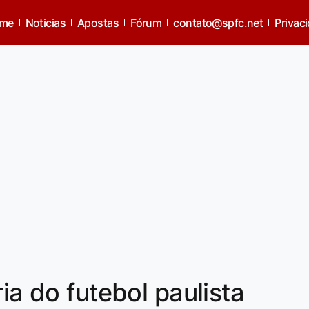
me
Noticias
Apostas
Fórum
contato@spfc.net
Privac
ria do futebol paulista