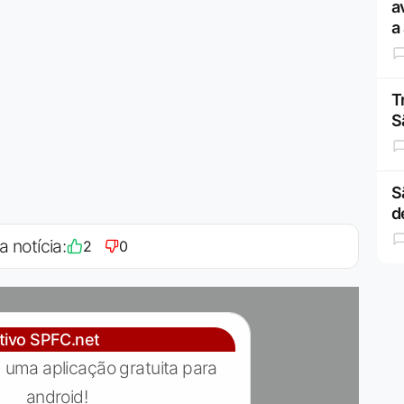
a
a
T
S
S
d
a notícia:
2
0
ativo SPFC.net
 uma aplicação gratuita para
android!