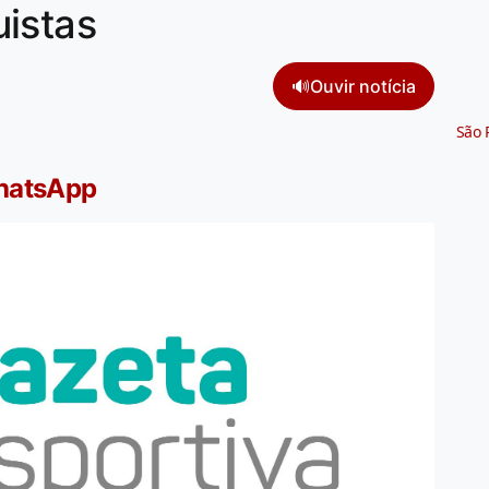
istas
🔊
Ouvir notícia
São 
WhatsApp