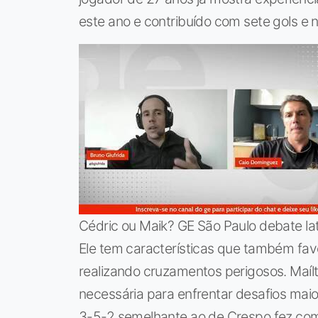
este ano e contribuído com sete gols e 
Cédric ou Maik? GE São Paulo debate lat
Ele tem características que também fav
realizando cruzamentos perigosos. Maílt
necessária para enfrentar desafios mai
3-5-2 semelhante ao de Crespo fez com