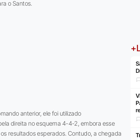
para o Santos.
+L
S
D
V
P
r
ndo anterior, ele foi utilizado
ela direita no esquema 4-4-2, embora esse
os resultados esperados. Contudo, a chegada
T