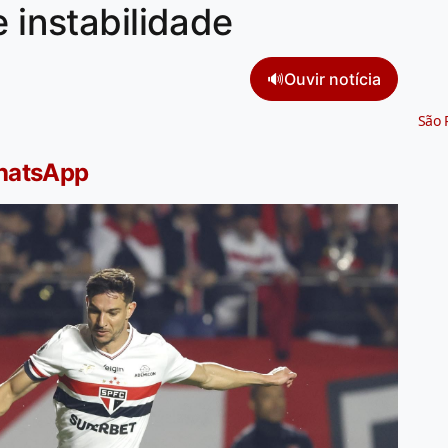
e instabilidade
🔊
Ouvir notícia
São 
WhatsApp