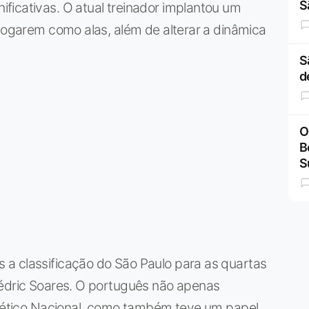
S
ficativas. O atual treinador implantou um
 jogarem como alas, além de alterar a dinâmica
S
d
O
B
S
a classificação do São Paulo para as quartas
Cédric Soares. O português não apenas
Atlético Nacional, como também teve um papel