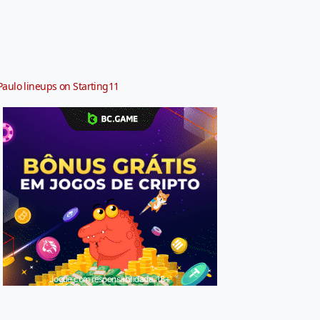
Paulo lineups on Starting11
Jogue com responsabilidade. 18+