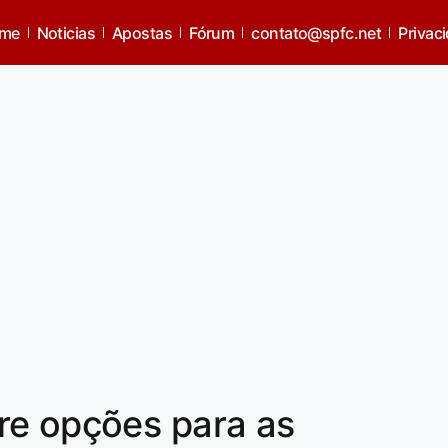
me
Noticias
Apostas
Fórum
contato@spfc.net
Privac
re opções para as