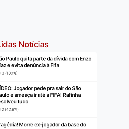
idas Notícias
ão Paulo quita parte da dívida com Enzo
íaz e evita denúncia à Fifa
3 (100%)
ÍDEO: Jogador pede pra sair do São
aulo e ameaça ir até a FIFA! Rafinha
esolveu tudo
2 (42,9%)
ragédia! Morre ex-jogador da base do