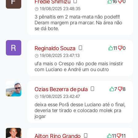
Fredie Shimizu
16
0
19/08/2025 23:48:35
3 pênaltis em 2 mata-mata não pode!!!!
Deram margem pra marcar. Na área não
se dá bote.
Reginaldo Souza
11
0
19/08/2025 23:47:13
ufa mais o Crespo não pode mais insistir
com Luciano e André um ou outro
Ozias Bezerra de pula
7
8
19/08/2025 23:42:47
deixa esse Porã desse Luciano até o final,
deveria ter tirado e colocado molek pra
jogar
Ailton Rino Grando
11
11