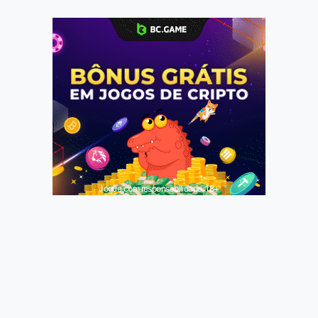
Jogue com responsabilidade. 18+