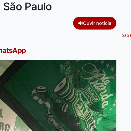
o São Paulo
🔊
Ouvir notícia
São 
WhatsApp