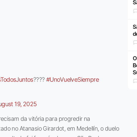
S
S
d
O
B
S
TodosJuntos
????
#UnoVuelveSiempre
ugust 19, 2025
ecisam da vitória para progredir na
zado no Atanasio Girardot, em Medellín, o duelo