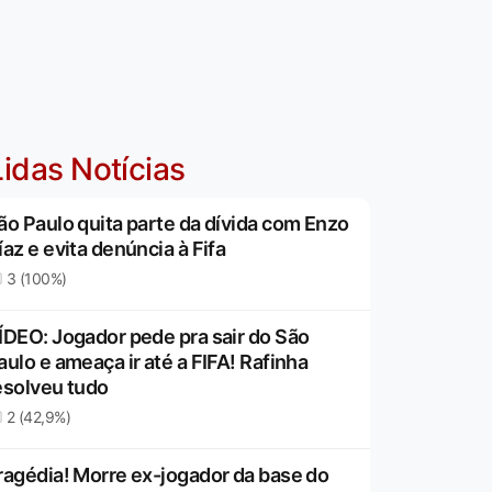
idas Notícias
ão Paulo quita parte da dívida com Enzo
íaz e evita denúncia à Fifa
3 (100%)
ÍDEO: Jogador pede pra sair do São
aulo e ameaça ir até a FIFA! Rafinha
esolveu tudo
2 (42,9%)
ragédia! Morre ex-jogador da base do