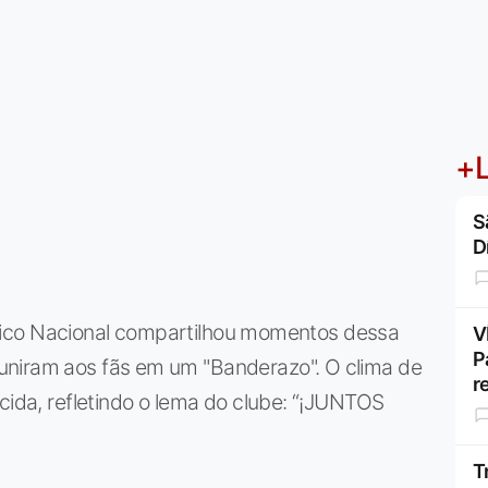
+L
S
D
tlético Nacional compartilhou momentos dessa
V
P
uniram aos fãs em um "Banderazo". O clima de
r
cida, refletindo o lema do clube: “¡JUNTOS
T