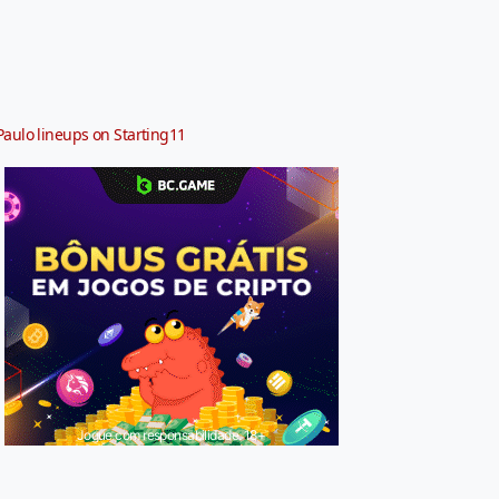
Paulo lineups on Starting11
Jogue com responsabilidade. 18+