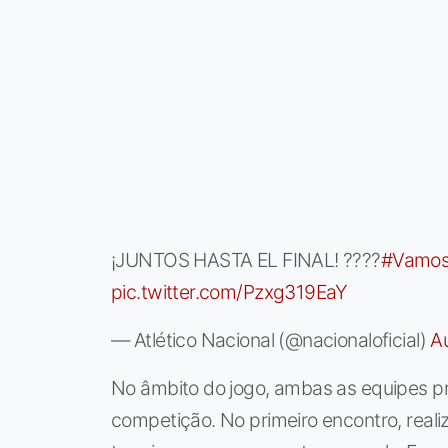
¡JUNTOS HASTA EL FINAL! ????
#Vamos
pic.twitter.com/Pzxg319EaY
— Atlético Nacional (@nacionaloficial)
A
No âmbito do jogo, ambas as equipes pr
competição. No primeiro encontro, reali