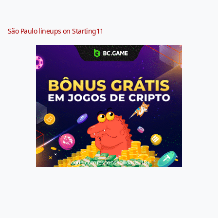
São Paulo lineups on Starting11
Jogue com responsabilidade. 18+