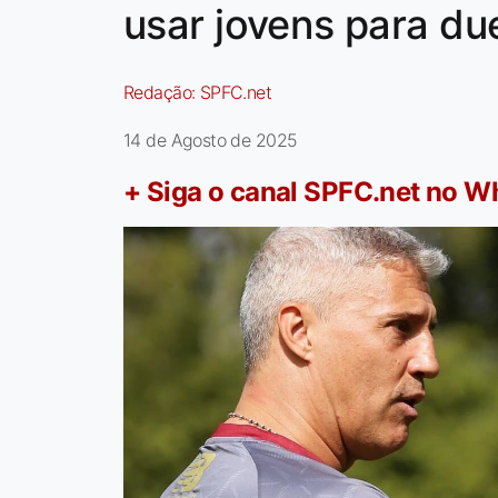
usar jovens para du
Redação:
SPFC.net
14 de Agosto de 2025
+ Siga o canal SPFC.net no 