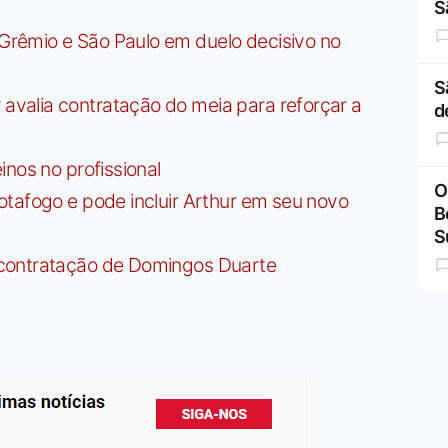
S
rêmio e São Paulo em duelo decisivo no
S
valia contratação do meia para reforçar a
d
nos no profissional
O
tafogo e pode incluir Arthur em seu novo
B
S
contratação de Domingos Duarte