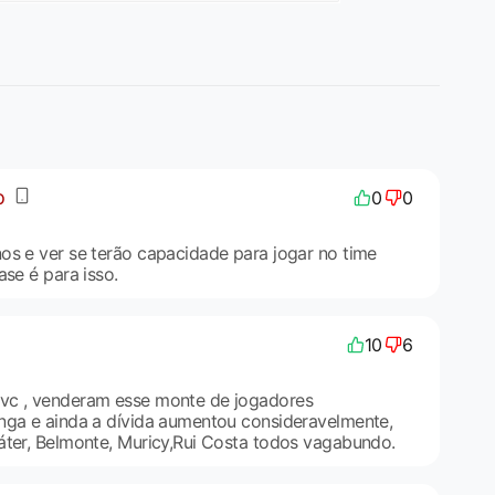
o
0
0
os e ver se terão capacidade para jogar no time
ase é para isso.
10
6
vc , venderam esse monte de jogadores
nga e ainda a dívida aumentou consideravelmente,
áter, Belmonte, Muricy,Rui Costa todos vagabundo.