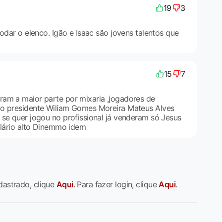
19
3
rodar o elenco. Igão e Isaac são jovens talentos que
15
7
am a maior parte por mixaria ,jogadores de
mo presidente Wiliam Gomes Moreira Mateus Alves
 se quer jogou no profissional já venderam só Jesus
alário alto Dinemmo idem
dastrado, clique
Aqui
. Para fazer login, clique
Aqui
.