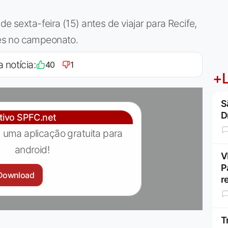
de sexta-feira (15) antes de viajar para Recife,
es no campeonato.
a notícia:
40
1
+L
S
D
ativo SPFC.net
 uma aplicação gratuita para
android!
V
P
Download
r
T