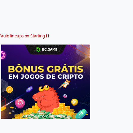
Paulo lineups on Starting11
Jogue com responsabilidade. 18+