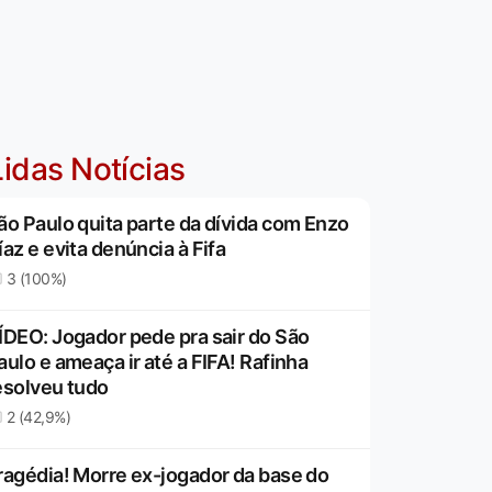
idas Notícias
ão Paulo quita parte da dívida com Enzo
íaz e evita denúncia à Fifa
3 (100%)
ÍDEO: Jogador pede pra sair do São
aulo e ameaça ir até a FIFA! Rafinha
esolveu tudo
2 (42,9%)
ragédia! Morre ex-jogador da base do