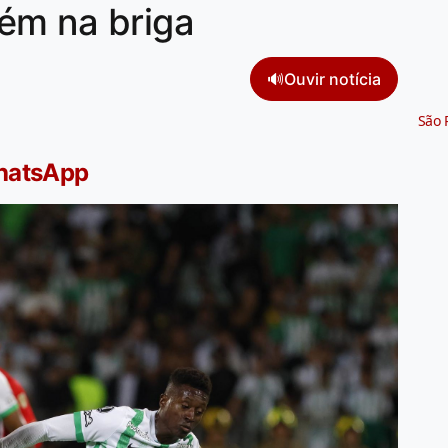
ém na briga
🔊
Ouvir notícia
São 
WhatsApp