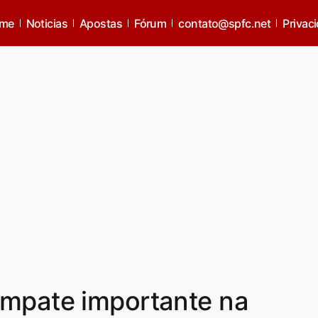
me
Noticias
Apostas
Fórum
contato@spfc.net
Privac
empate importante na