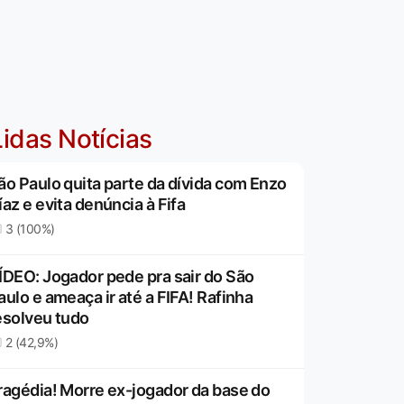
idas Notícias
ão Paulo quita parte da dívida com Enzo
íaz e evita denúncia à Fifa
3 (100%)
ÍDEO: Jogador pede pra sair do São
aulo e ameaça ir até a FIFA! Rafinha
esolveu tudo
2 (42,9%)
ragédia! Morre ex-jogador da base do