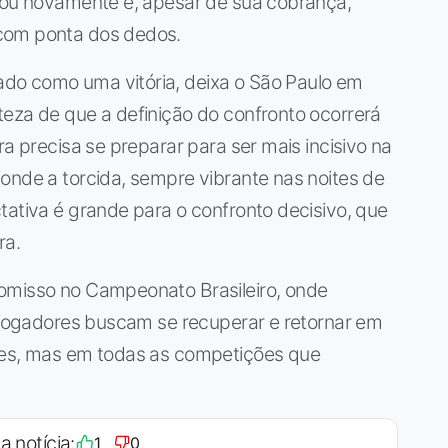
ntou novamente e, apesar de sua cobrança,
com ponta dos dedos.
do como uma vitória, deixa o São Paulo em
teza de que a definição do confronto ocorrerá
ra precisa se preparar para ser mais incisivo na
onde a torcida, sempre vibrante nas noites de
tativa é grande para o confronto decisivo, que
ra.
omisso no Campeonato Brasileiro, onde
s jogadores buscam se recuperar e retornar em
ores, mas em todas as competições que
a notícia:
1
0