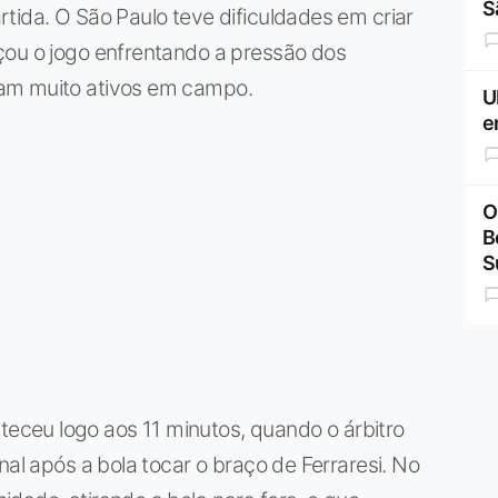
S
tida. O São Paulo teve dificuldades em criar
çou o jogo enfrentando a pressão dos
am muito ativos em campo.
U
e
O
B
S
ceu logo aos 11 minutos, quando o árbitro
nal após a bola tocar o braço de Ferraresi. No