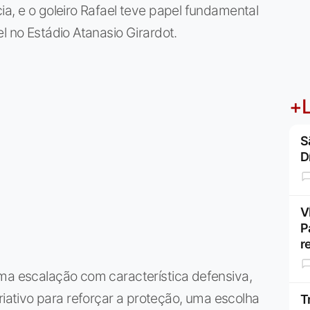
ia, e o goleiro Rafael teve papel fundamental
l no Estádio Atanasio Girardot.
+L
S
D
V
P
r
uma escalação com característica defensiva,
ativo para reforçar a proteção, uma escolha
T