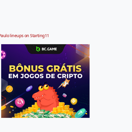
Paulo lineups on Starting11
Jogue com responsabilidade. 18+