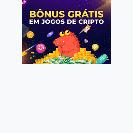
Jogue com responsabilidade. 18+