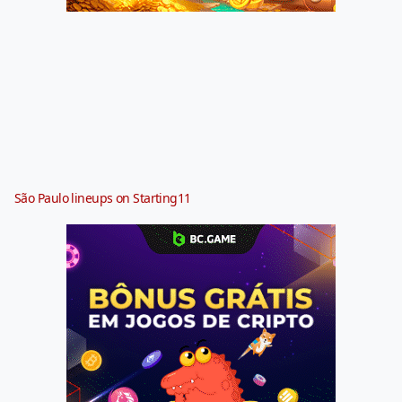
São Paulo lineups on Starting11