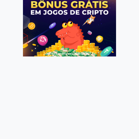
Jogue com responsabilidade. 18+