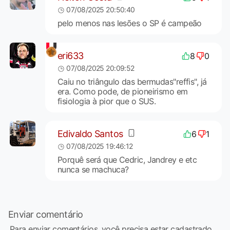
07/08/2025 20:50:40
pelo menos nas lesões o SP é campeão
eri633
8
0
07/08/2025 20:09:52
Caiu no triângulo das bermudas"reffis", já
era. Como pode, de pioneirismo em
fisiologia à pior que o SUS.
Edivaldo Santos
6
1
07/08/2025 19:46:12
Porquê será que Cedric, Jandrey e etc
nunca se machuca?
Enviar comentário
Para enviar comentários, você precisa estar cadastrado,