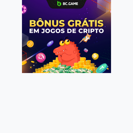
Jogue com responsabilidade. 18+