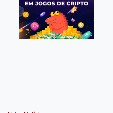
Jogue com responsabilidade. 18+