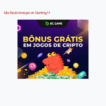
São Paulo lineups on Starting11
Jogue com responsabilidade. 18+