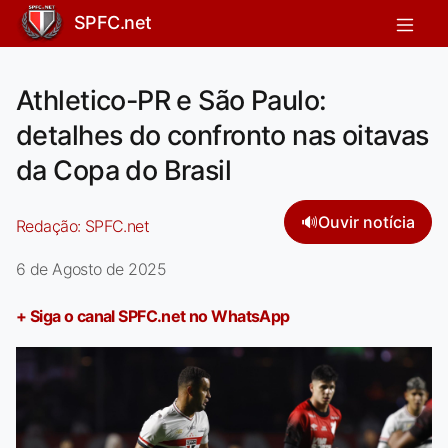
SPFC.net
Athletico-PR e São Paulo:
detalhes do confronto nas oitavas
da Copa do Brasil
🔊
Ouvir notícia
Redação:
SPFC.net
6 de Agosto de 2025
+ Siga o canal SPFC.net no WhatsApp