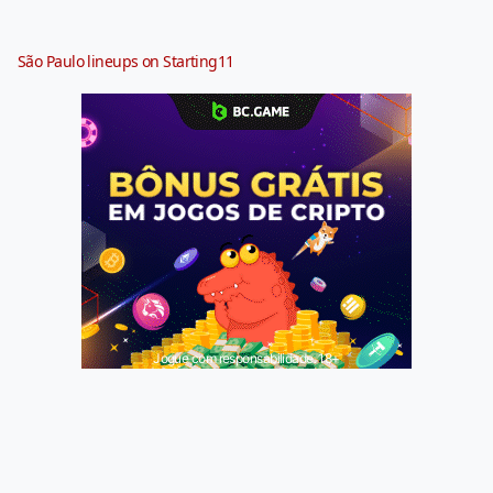
São Paulo lineups on Starting11
Jogue com responsabilidade. 18+