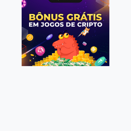
Jogue com responsabilidade. 18+