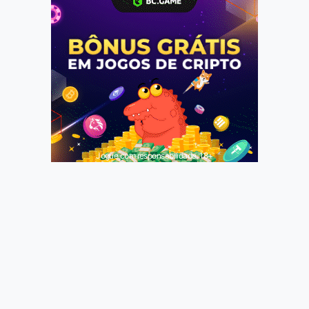
Jogue com responsabilidade. 18+