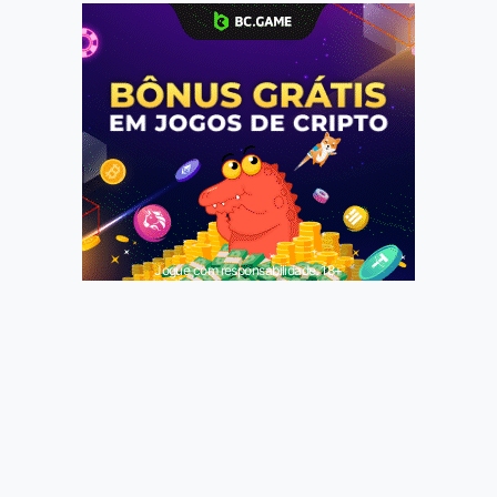
Jogue com responsabilidade. 18+