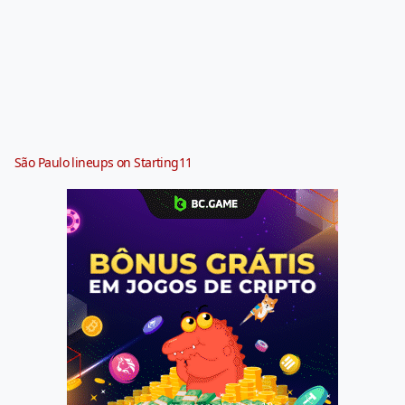
São Paulo lineups on Starting11