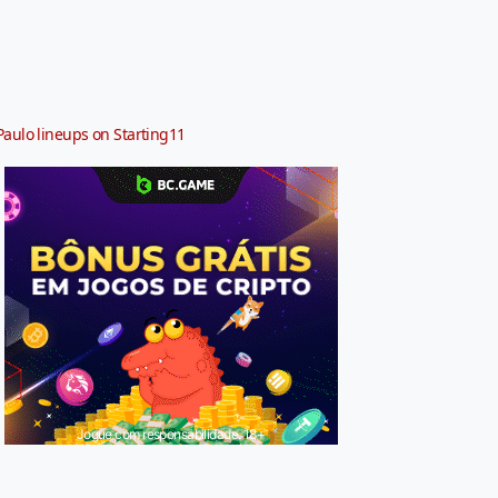
Paulo lineups on Starting11
Jogue com responsabilidade. 18+