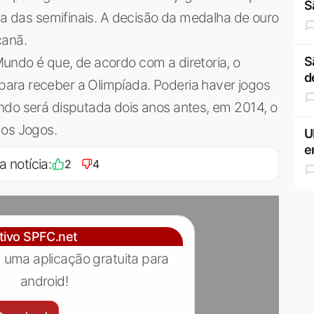
S
uma das semifinais. A decisão da medalha de ouro
canã.
undo é que, de acordo com a diretoria, o
S
d
ara receber a Olimpíada. Poderia haver jogos
ndo será disputada dois anos antes, em 2014, o
 os Jogos.
U
e
a notícia:
2
4
ativo SPFC.net
 uma aplicação gratuita para
android!