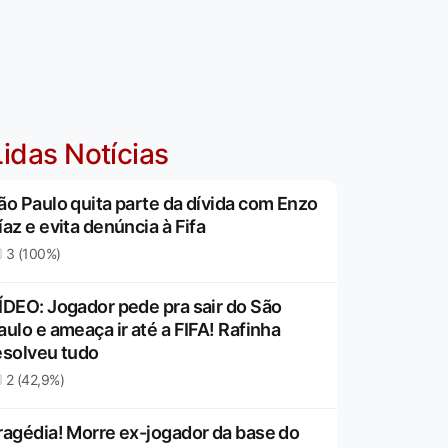
idas Notícias
ão Paulo quita parte da dívida com Enzo
íaz e evita denúncia à Fifa
3 (100%)
ÍDEO: Jogador pede pra sair do São
aulo e ameaça ir até a FIFA! Rafinha
esolveu tudo
2 (42,9%)
ragédia! Morre ex-jogador da base do