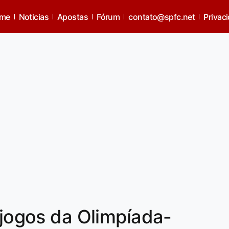
me
Noticias
Apostas
Fórum
contato@spfc.net
Privac
 jogos da Olimpíada-