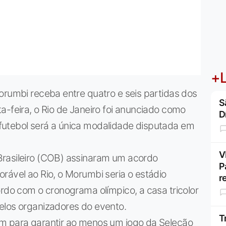
+L
orumbi receba entre quatro e seis partidas dos
S
a-feira, o Rio de Janeiro foi anunciado como
D
futebol será a única modalidade disputada em
V
Brasileiro (COB) assinaram um acordo
P
rável ao Rio, o Morumbi seria o estádio
r
ordo com o cronograma olímpico, a casa tricolor
elos organizadores do evento.
T
am para garantir ao menos um jogo da Seleção