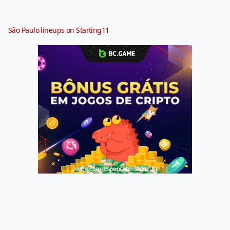
São Paulo lineups on Starting11
Jogue com responsabilidade. 18+