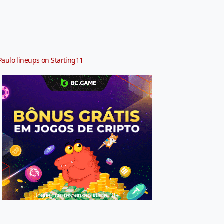
Paulo lineups on Starting11
Jogue com responsabilidade. 18+