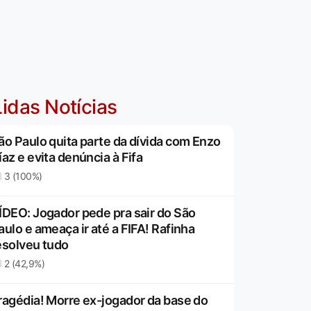
idas Notícias
ão Paulo quita parte da dívida com Enzo
íaz e evita denúncia à Fifa
3 (100%)
ÍDEO: Jogador pede pra sair do São
aulo e ameaça ir até a FIFA! Rafinha
esolveu tudo
2 (42,9%)
ragédia! Morre ex-jogador da base do