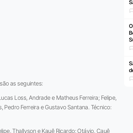
S
O
B
S
S
d
são as seguintes:
Lucas Loss, Andrade e Matheus Ferreira; Felipe,
 Pedro Ferreira e Gustavo Santana. Técnico:
lipe, Thallyson e Kauê Ricardo; Otávio, Cauê