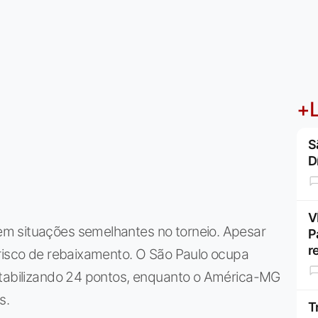
+L
S
D
V
m situações semelhantes no torneio. Apesar
P
r
 risco de rebaixamento. O São Paulo ocupa
ntabilizando 24 pontos, enquanto o América-MG
s.
T