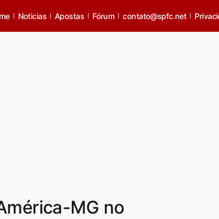
me
Noticias
Apostas
Fórum
contato@spfc.net
Privac
 América-MG no