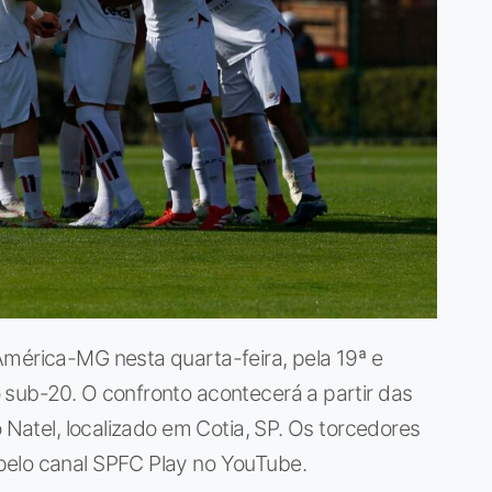
América-MG nesta quarta-feira, pela 19ª e
 sub-20. O confronto acontecerá a partir das
o Natel, localizado em Cotia, SP. Os torcedores
pelo canal SPFC Play no YouTube.