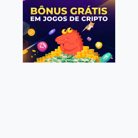
Jogue com responsabilidade. 18+