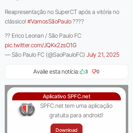
Reapresentação no SuperCT após a vitória no
clássico!
#VamosSãoPaulo
????
?? Erico Leonan / São Paulo FC
pic.twitter.com/JQKx2zsO1G
— São Paulo FC (@SaoPauloFC)
July 21, 2025
Avalie esta notícia:
3
0
Aplicativo SPFC.net
SPFC.net tem uma aplicação
gratuita para android!
Download