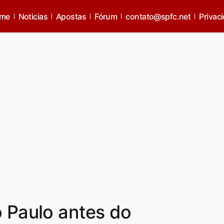
me
Noticias
Apostas
Fórum
contato@spfc.net
Privac
o Paulo antes do