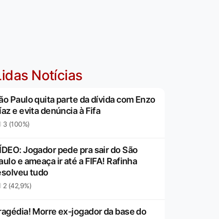
idas Notícias
ão Paulo quita parte da dívida com Enzo
íaz e evita denúncia à Fifa
3 (100%)
ÍDEO: Jogador pede pra sair do São
aulo e ameaça ir até a FIFA! Rafinha
esolveu tudo
2 (42,9%)
ragédia! Morre ex-jogador da base do