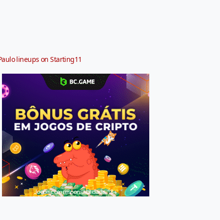
Paulo lineups on Starting11
Jogue com responsabilidade. 18+