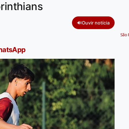
rinthians
🔊
Ouvir notícia
São 
WhatsApp