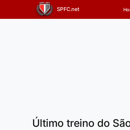
SPFC.net
Ho
Último treino do Sã