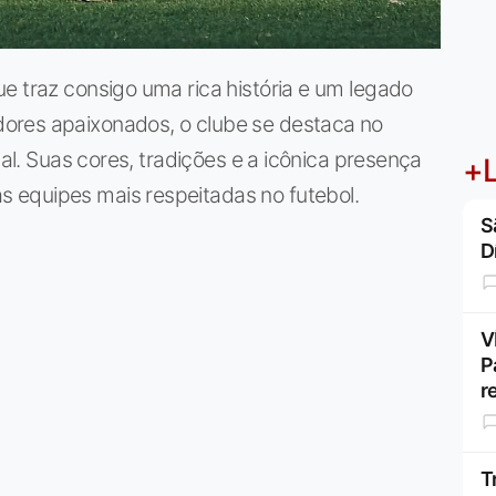
e traz consigo uma rica história e um legado
ores apaixonados, o clube se destaca no
nal. Suas cores, tradições e a icônica presença
+L
 equipes mais respeitadas no futebol.
S
D
V
P
r
T