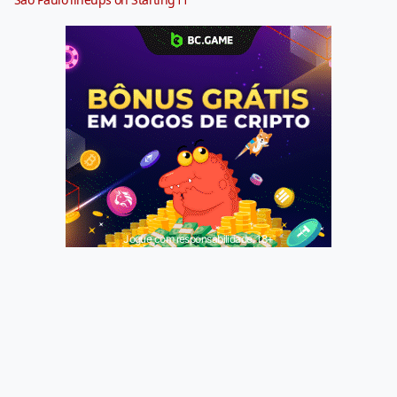
Jogue com responsabilidade. 18+