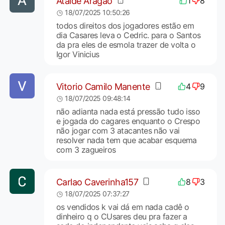
Ataíde Aragão
1
8
18/07/2025 10:50:26
todos direitos dos jogadores estão em
dia Casares leva o Cedric. para o Santos
da pra eles de esmola trazer de volta o
Igor Vinicius
Vitorio Camilo Manente
4
9
18/07/2025 09:48:14
não adianta nada está pressão tudo isso
e jogada do cagares enquanto o Crespo
não jogar com 3 atacantes não vai
resolver nada tem que acabar esquema
com 3 zagueiros
Carlao Caverinha157
8
3
18/07/2025 07:37:27
os vendidos k vai dá em nada cadê o
dinheiro q o CUsares deu pra fazer a