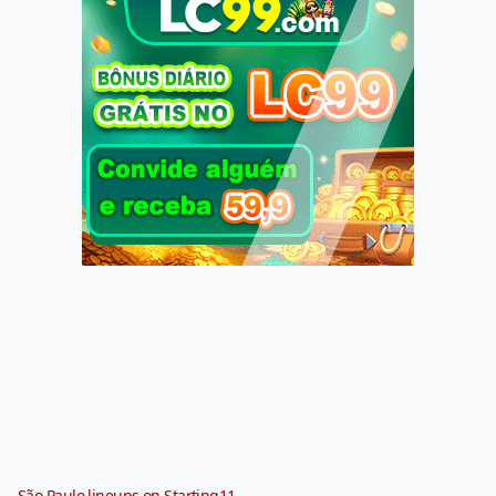
São Paulo lineups on Starting11