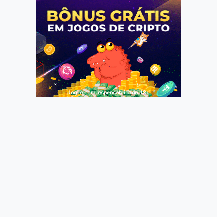
Jogue com responsabilidade. 18+