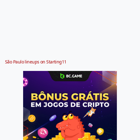
São Paulo lineups on Starting11